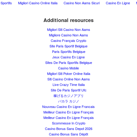
 Sportifs
Migliori Casino Online Italia
Casino Non Aams Sicuri
Casino En Ligne
Additional resources
Migliori Siti Casino Non Aams
Migliore Casino Non Aams
Casino Français Crypto
Site Paris Sportif Belgique
Paris Sportifs Belgique
Jeux Casino En Ligne
Sites De Paris Sportifs Belgique
Casino Mobile
Migliori Siti Poker Online Italia
Siti Casino Online Non Aams
Live Crazy Time Italia
Site De Paris Sportif Ufc
稼げるカジノアプリ
バカラ カジノ
Nouveau Casino En Ligne Francais
Meilleur Casino En Ligne Français
Meilleur Casino En Ligne Français
Scommesse In Crypto
Casino Bonus Sans Depot 2026
Casino Bonus Sans Dépôt