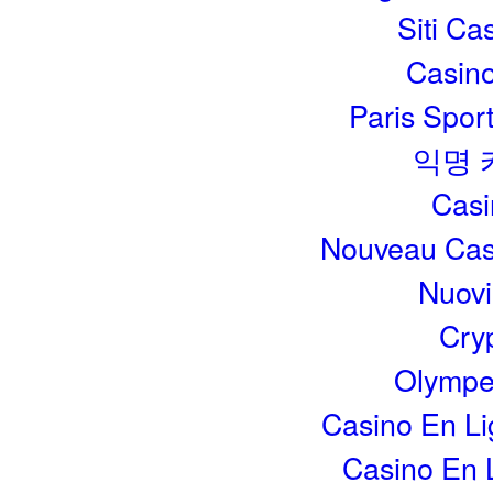
Siti C
Casino
Paris Spor
익명 
Casi
Nouveau Cas
Nuovi
Cry
Olympe
Casino En Li
Casino En 