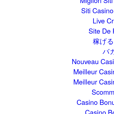
Migliori Sit
Siti Casin
Live Cr
Site De 
稼げ
バ
Nouveau Casi
Meilleur Casi
Meilleur Casi
Scomme
Casino Bon
Casino B