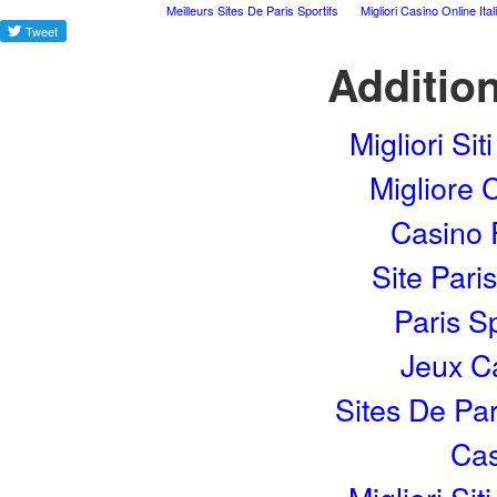
Meilleurs Sites De Paris Sportifs
Migliori Casino Online Ital
Tweet
Additio
Migliori Si
Migliore
Casino 
Site Pari
Paris S
Jeux C
Sites De Par
Cas