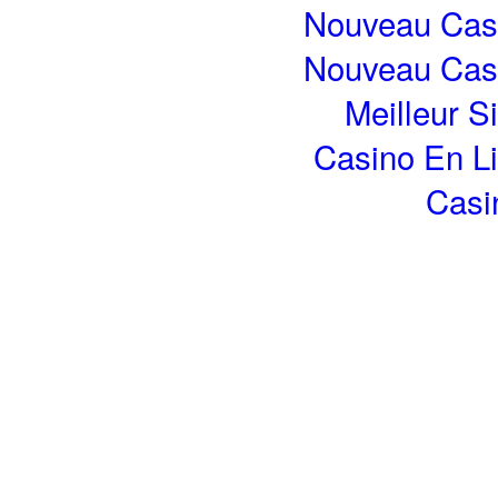
Nouveau Casi
Nouveau Casi
Meilleur Si
Casino En L
Casi