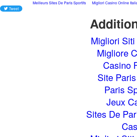
Meilleurs Sites De Paris Sportifs
Migliori Casino Online Itali
Tweet
Additio
Migliori Si
Migliore 
Casino 
Site Paris
Paris Sp
Jeux Ca
Sites De Par
Cas