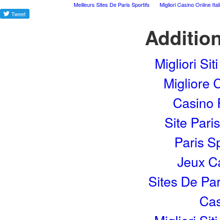
Meilleurs Sites De Paris Sportifs
Migliori Casino Online Ital
Tweet
Additio
Migliori Si
Migliore
Casino 
Site Pari
Paris S
Jeux C
Sites De Par
Cas